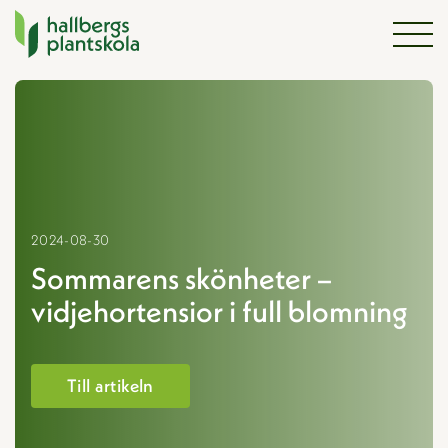
Nyheter
Hoppa
till
innehåll
Hem
2024-08-30
Våra växter
Sommarens skönheter –
vidjehortensior i full blomning
Kontraktsodling
Nyheter
Till artikeln
Bli kund